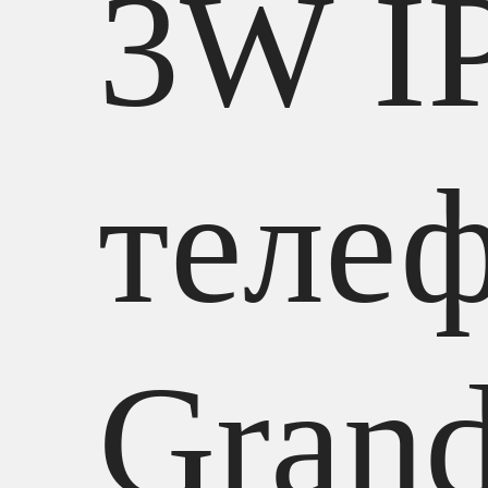
3W I
теле
Grand