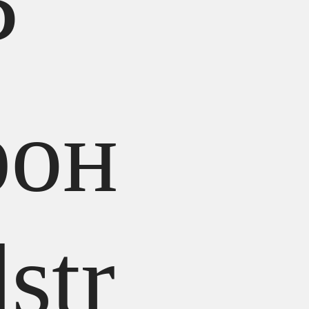
P
фон
str