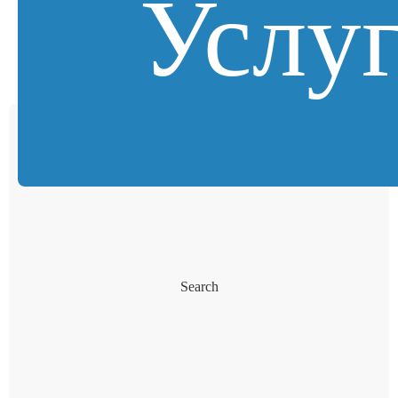
Услу
Search