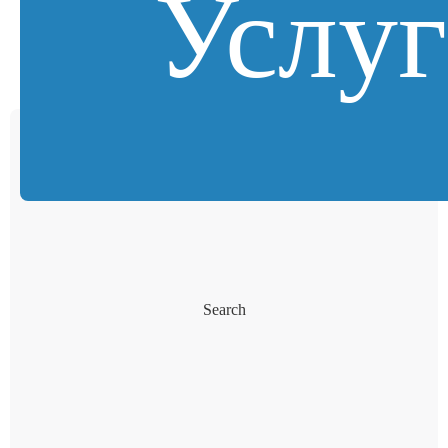
Услу
Search