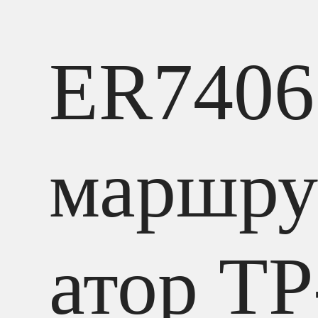
ER7406
маршру
атор TP