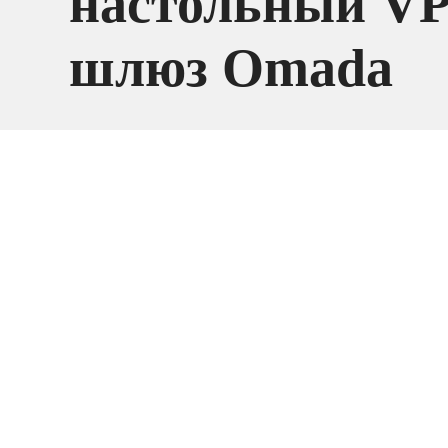
настольный V
шлюз Omada
Маршрутизат
Сетевое
оборудование