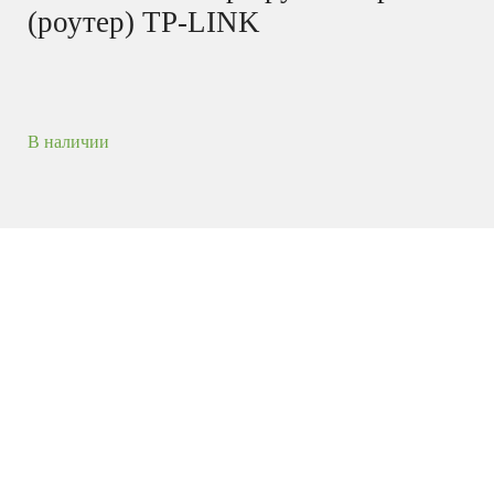
(роутер) TP-LINK
В наличии
– гигабитный 6-
TP-Link Omada ER706W-4G
портовый (1 x SFP WAN, 1 x RJ45 WAN, 2 x RJ45
LAN / WAN, 2 x RJ45 LAN) маршрутизатор,
оснащенный модулями 4G Cat.6,
поддерживающим скорость загрузки до 300 Mbps
(форм-фактор поддерживаемых SIM-карт –
nanoSIM), и Wi-Fi 6. Может работать в качестве
VPN-сервера или VPN-клиента IPsec, SSL,