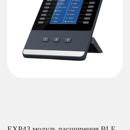
ЕХР43 модуль расширения BLF