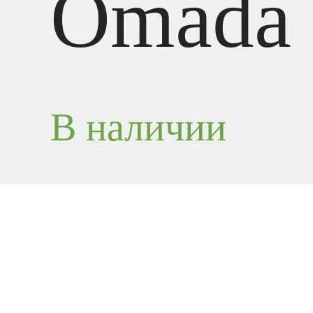
Omada
В наличии
Потолочная т
доступа WiFi 6