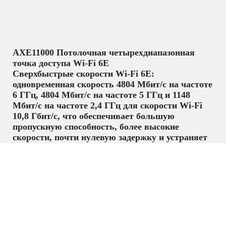
AXE11000 Потолочная четырехдиапазонная
точка доступа Wi-Fi 6E
Сверхбыстрые скорости Wi-Fi 6E:
одновременная скорость 4804 Мбит/с на частоте
6 ГГц, 4804 Мбит/с на частоте 5 ГГц и 1148
Мбит/с на частоте 2,4 ГГц для скорости Wi-Fi
10,8 Гбит/с, что обеспечивает большую
пропускную способность, более высокие
скорости, почти нулевую задержку и устраняет
помехи.†
Высокая плотность подключения до 2000
клиентов: повышает производительность Wi-Fi
в плотных средах благодаря OFDMA, MU-
MIMO, BSS Coloring и мощному набору
микросхем.†
Проводное соединение 10G. Повышает общую
пропускную способность благодаря порту