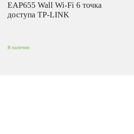
EAP655 Wall Wi-Fi 6 точка
доступа TP-LINK
В наличии
Встраиваемая в стену точка доступа Wi‑Fi AX3000
Головокружительная скорость Wi-Fi 6
: совокупная
скорость до 2976 Мбит/с (до 574 Мбит/с на 2,4 ГГц
и до 2402 Мбит/с на 5 ГГц).
Высокая эффективность
: больше подключений без
снижения скорости.