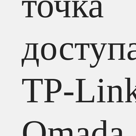
точка
доступ
TP-Lin
Omada