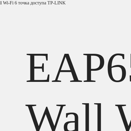
 Wi-Fi 6 точка доступа TP-LINK
EAP6
Wall 