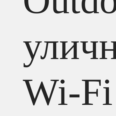
Outdo
улич
Wi-Fi