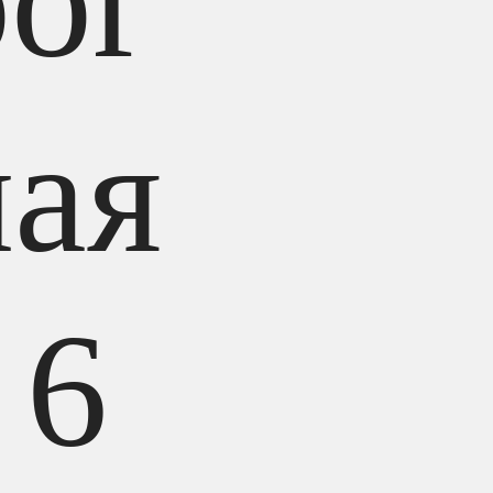
or
ная
 6