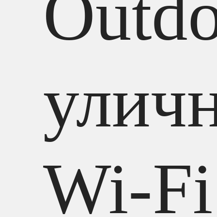
Outdo
улич
Wi-Fi