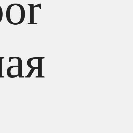
or
ная