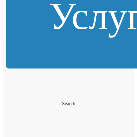
Услу
Search