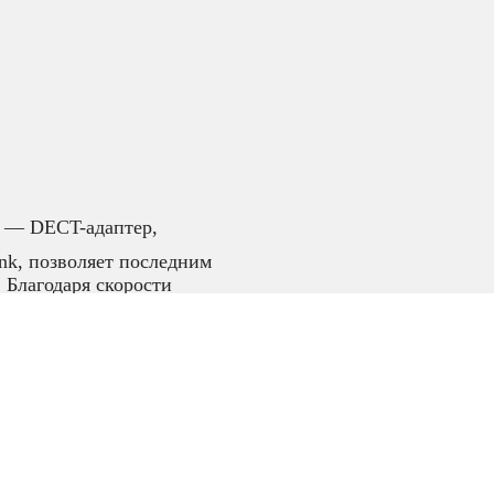
— DECT-адаптер,
nk, позволяет последним
 Благодаря скорости
спечивает быстрое и
 дополнительных
10K предназначен для
link SIP-T58A, Yealink
P-T54W, Yealink SIP-
SIP-T58W with
B, Yealink W53P. После
ть к этим IP-телефонам
нференц-телефон