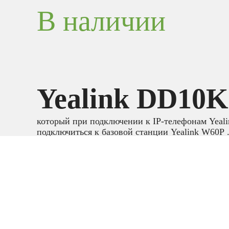
В наличии
Yealink DD10K
который при подключении к IP-телефонам Yeali
подключиться к базовой станции Yealink W60P .
передачи данных в 552 Кбит/с это решение обе
надежное соединение DECT без использования
проводов на рабочем месте. Так же Yealink DD
подключения к телефонам Yealink SIP-T56A, Yea
SIP-T58V, Yealink T53, Yealink T53W, Yealink SI
T57W, Yealink VP59, SIP-T58W, SIP-T58W Pro, 
camera, SIP-T58W Pro with camera, Yealink W70
подключения появляется возможность подключи
по технологии DECT беспроводные трубки, ко