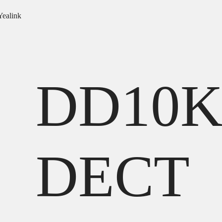
ealink
DD10
DECT