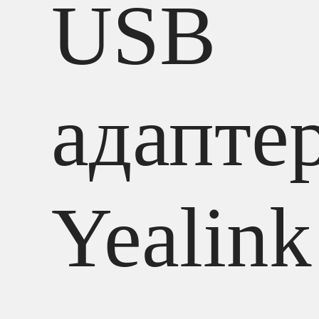
USB
адапте
Yealink