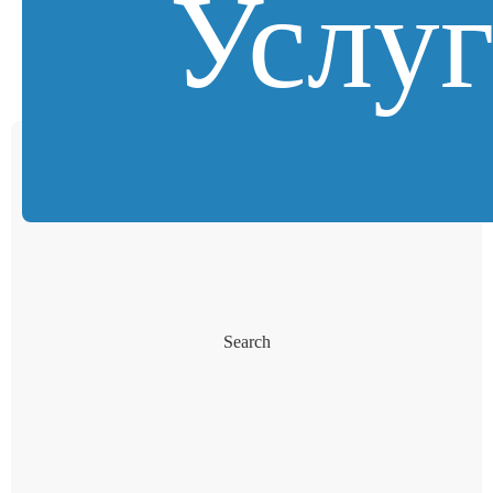
Услу
Search