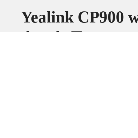
Yealink CP900 w
dongle Teams –
Комплект, спик
Bluetooth адапт
Teams
Yealink CP900 w