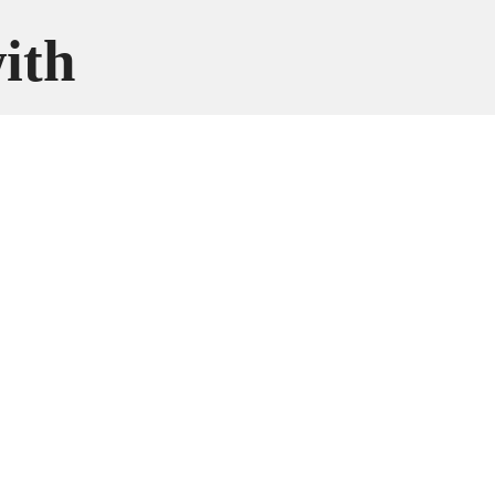
ith
ерфон и
ер
ith