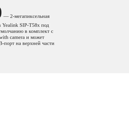
0
— 2-мегапиксельная
 Yealink SIP-T58x под
умолчанию в комплект с
with camera и может
B-порт на верхней части
,