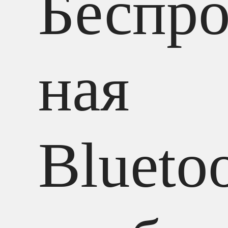
Беспро
ная
Blueto