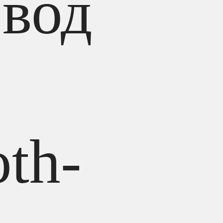
вод
oth-