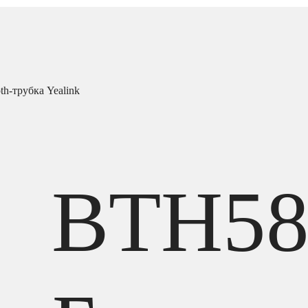
h-трубка Yealink
BTH5