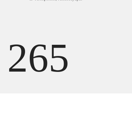
265
440
UZS