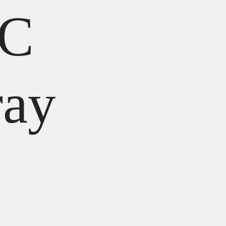
UC
ray