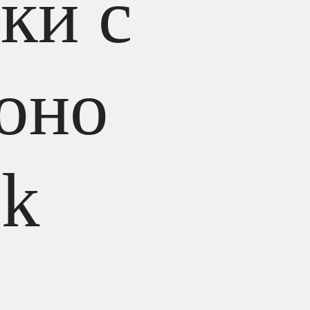
ки с
оно
nk