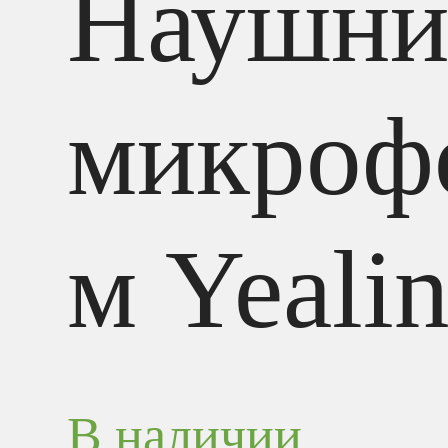
Наушни
микроф
м Yeali
В наличии