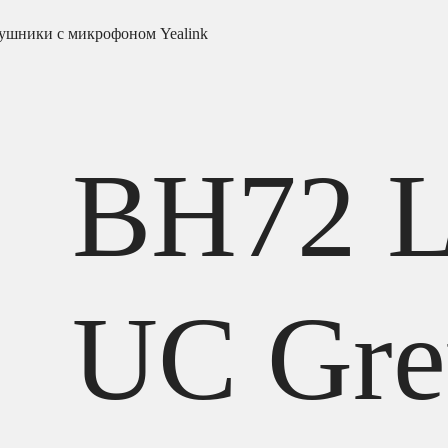
ушники с микрофоном Yealink
BH72 L
UC Gre