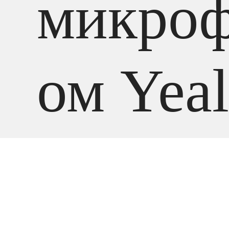
микро
ом Yeal
В наличии