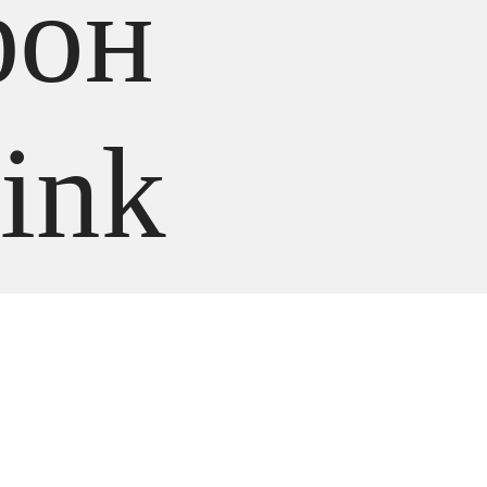
фон
ink