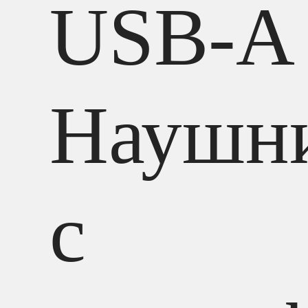
USB-A
Наушн
с