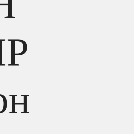
H
IP
он