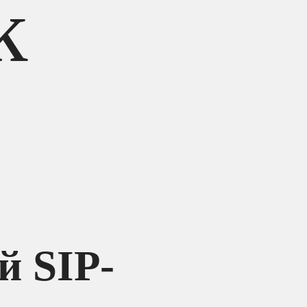
k
й SIP-