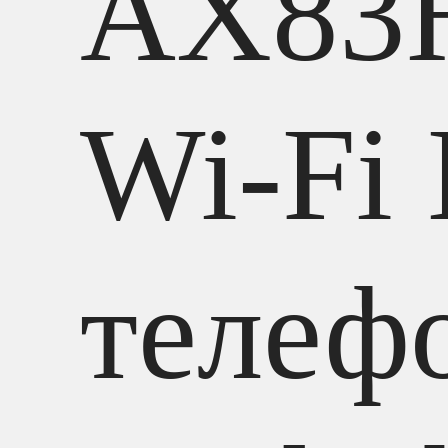
AX83
Wi-Fi 
телеф