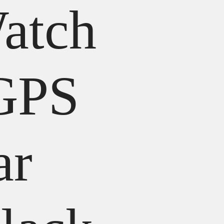
atch
 GPS
ar