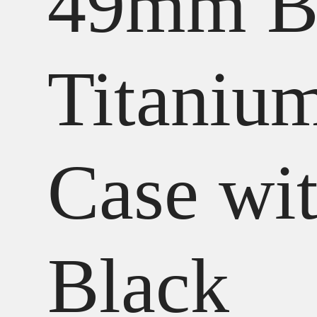
49mm B
Titaniu
Case wi
Black