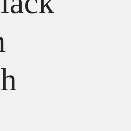
lack
m
th