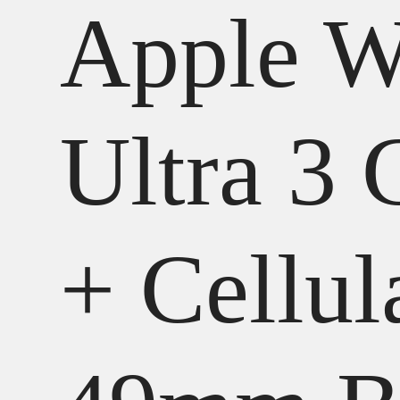
Apple W
Ultra 3
+ Cellul