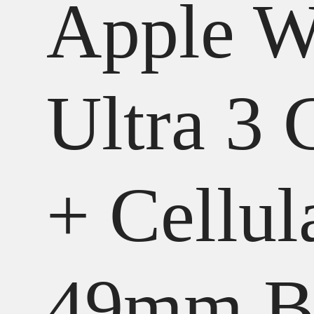
Apple W
Ultra 3
+ Cellul
49mm B