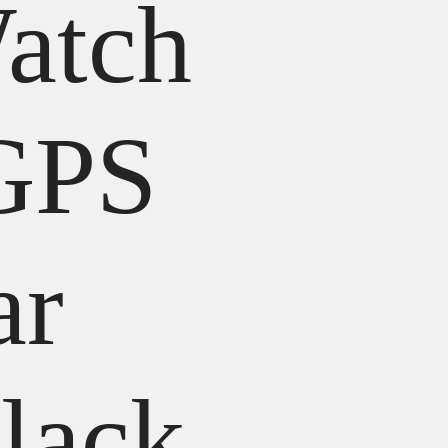
atch
 GPS
ar
lack