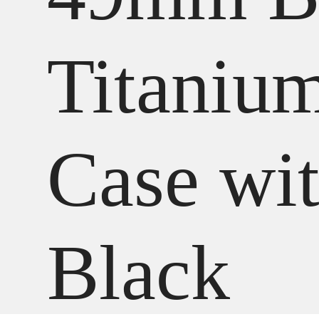
Titaniu
Case wi
Black