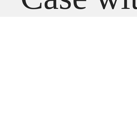
Purple 
Sport B
M/L