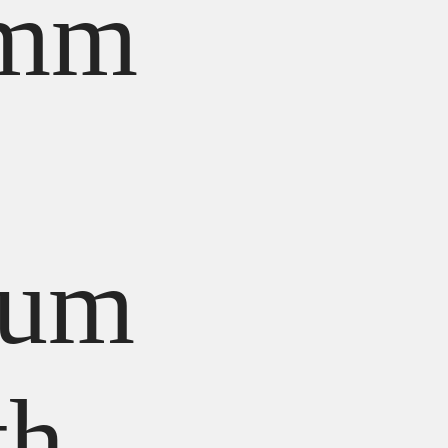
6mm
ium
th