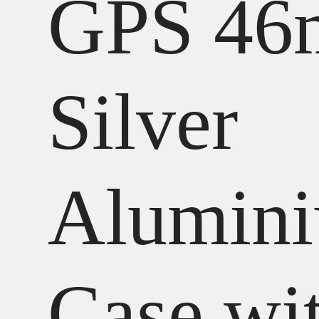
GPS 4
Silver
Alumin
Case wi