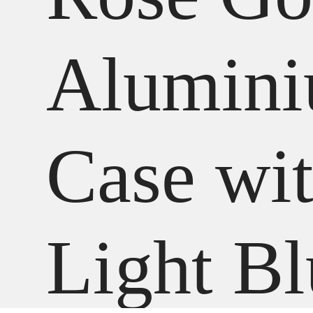
Alumin
Case wi
Light Bl