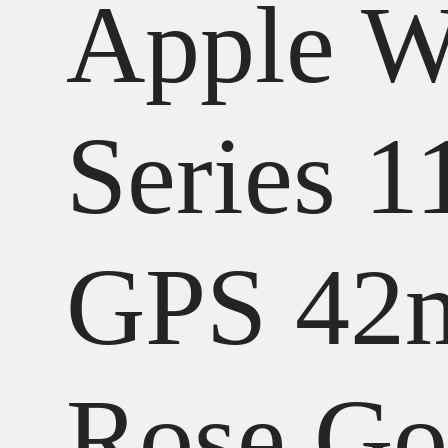
Apple W
Series 1
GPS 4
Rose Go