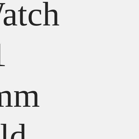
atch
1
2mm
ld