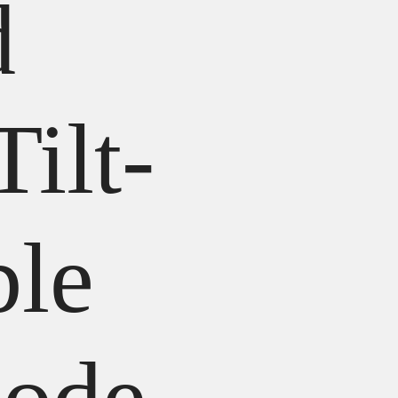
d
Tilt-
ble
Mode