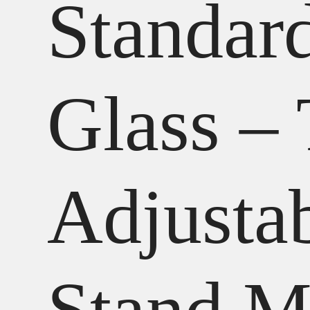
Standar
Glass – 
Adjusta
Stand,