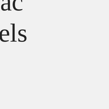
ac
els