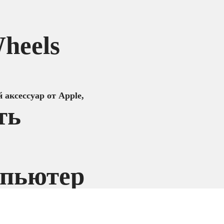
heels
 аксессуар от Apple,
ть
мпьютер
ть его по рабочему