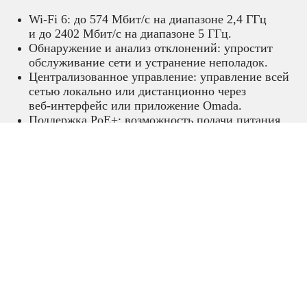
Wi‑Fi 6: до 574 Мбит/с на диапазоне 2,4 ГГц
и до 2402 Мбит/с на диапазоне 5 ГГц.
Обнаружение и анализ отклонений: упростит
обслуживание сети и устранение неполадок.
Централизованное управление: управление всей
сетью локально или дистанционно через
веб‑интерфейс или приложение Omada.
Поддержка PoE+: возможность подачи питания
от питающего устройства с поддержкой
стандарта 802.3at или от розетки (адаптер идёт
в комплекте).
Mesh‑подключение и бесшовный
роуминг: возможность подключения точек
доступа друг к другу по Wi‑Fi упростит их
размещение.
Тонкий корпус: утончённый дизайн корпуса,
размеры которого составляют всего
⌀ 160 × 33,6 мм, позволит устройству отлично
дополнить любой интерьер.