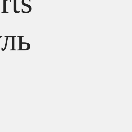
rts
ль