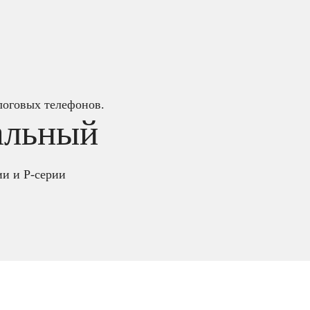
логовых телефонов.
альный
ии и P-серии