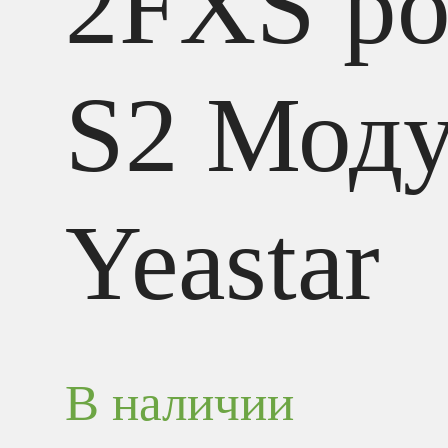
2FXS po
S2 Моду
Yeastar
В наличии