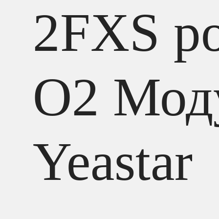
2FXS po
O2 Мод
Yeastar