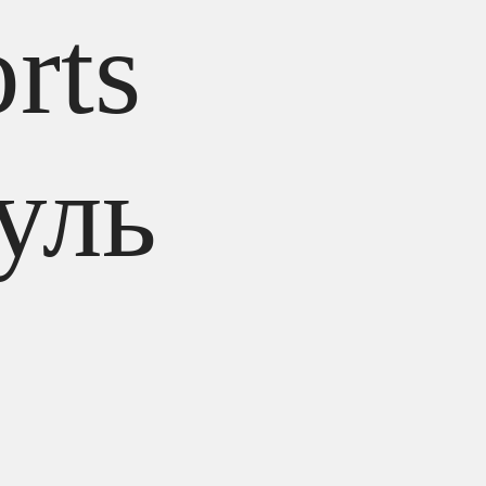
rts
уль