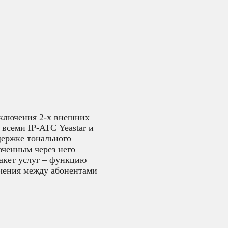
дключения 2-х внешних
всеми IP-АТС Yeastar и
держке тонального
юченным через него
акет услуг – функцию
ючения между абонентами