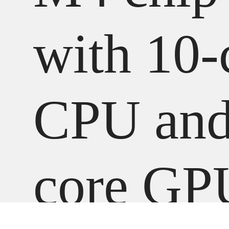
with 10-
CPU and
core GP