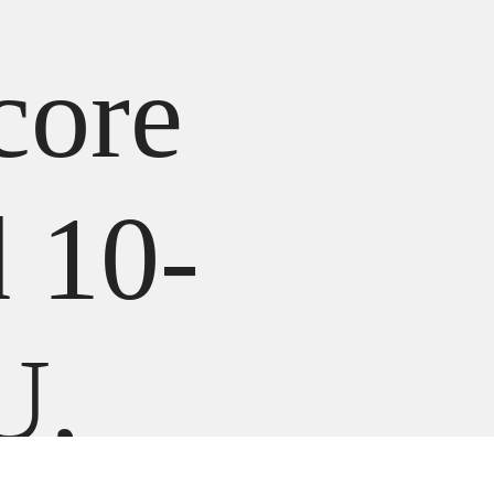
core
 10-
U,