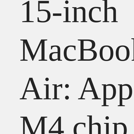
15-inch
MacBoo
Air: App
M4 chip