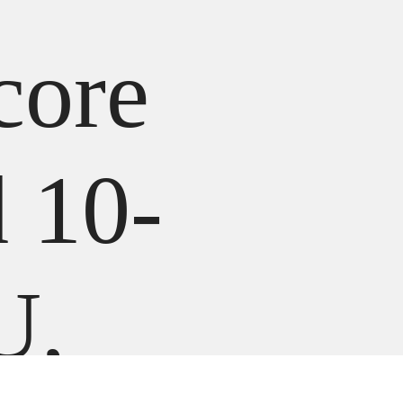
core
 10-
U,