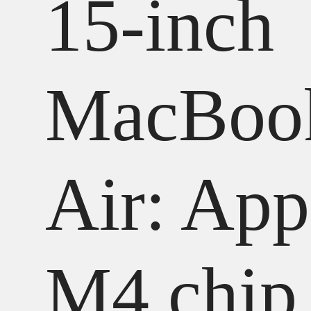
15-inch
MacBoo
Air: App
M4 chip