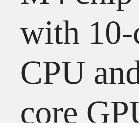
with 10-
CPU and
core GP