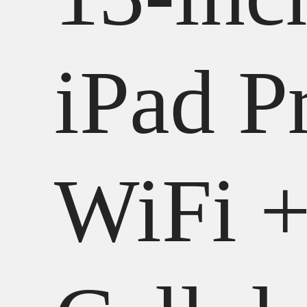
iPad P
WiFi 