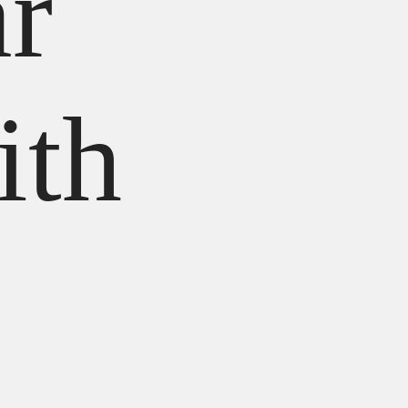
ar
ith