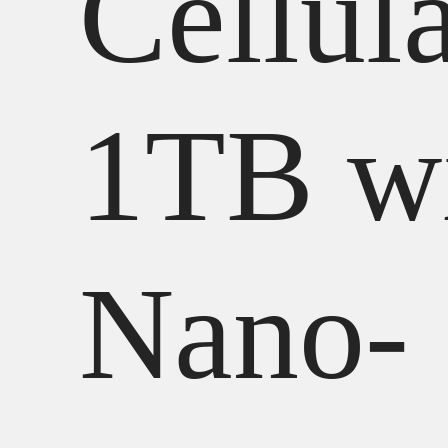
Cellul
1TB w
Nano-