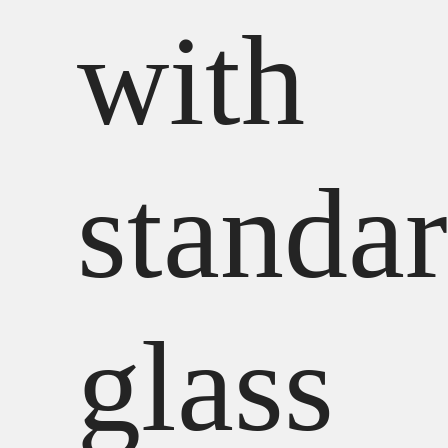
with
standa
glass