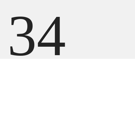
34
699