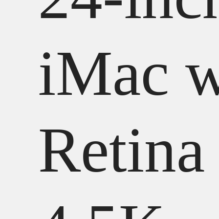
iMac w
Retina