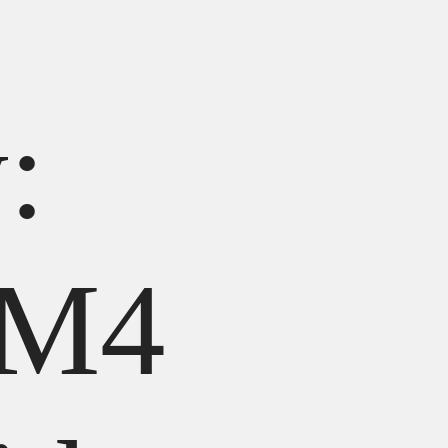
:
 M4