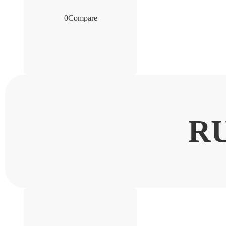
0
Compare
R