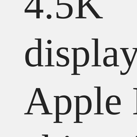
4.5K
display
Apple