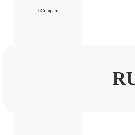
0
Compare
R