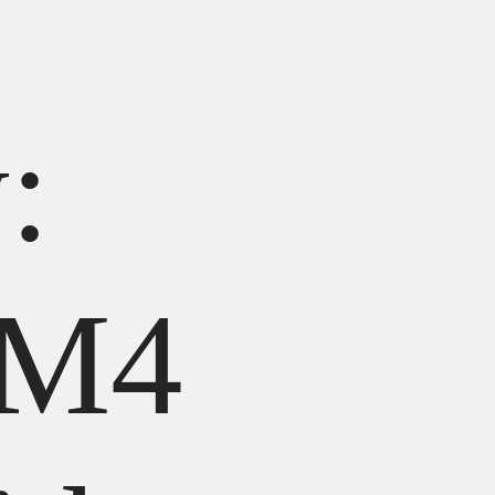
:
 M4