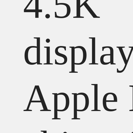
4.5K
display
Apple