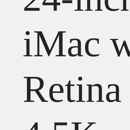
iMac w
Retina