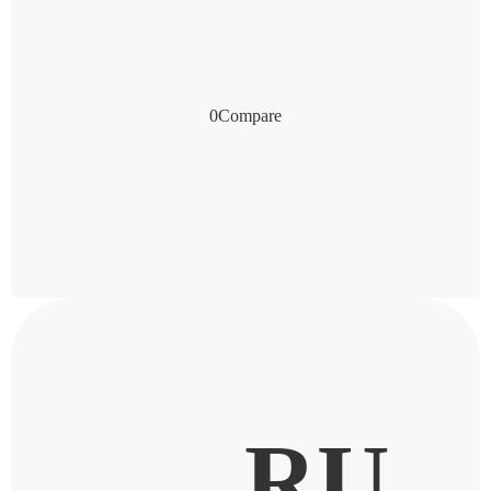
0
Compare
RU