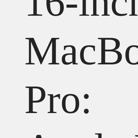
16-inc
MacB
Pro: