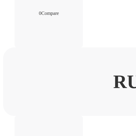
0
Compare
R