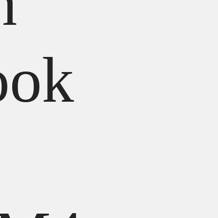
h
ook