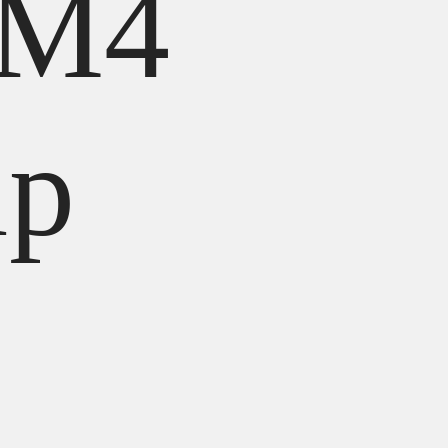
 M4
ip