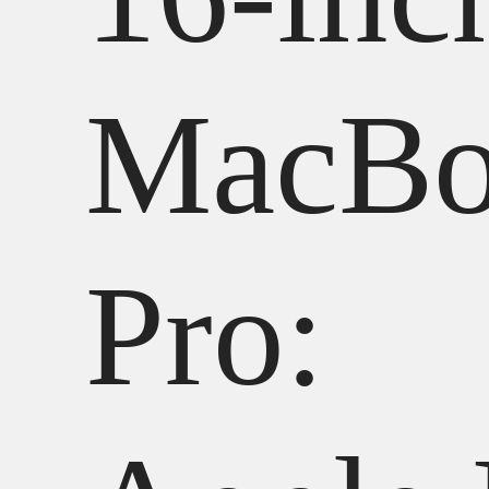
MacBo
Pro: