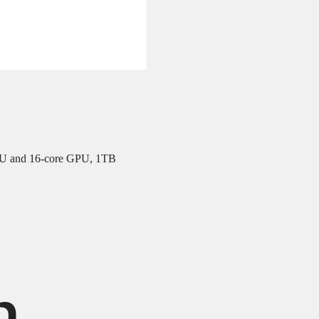
PU and 16‑core GPU, 1TB
h