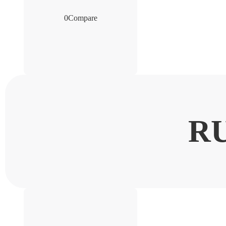
0
Compare
R