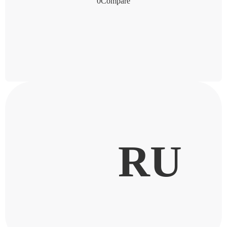
0
Compare
RU