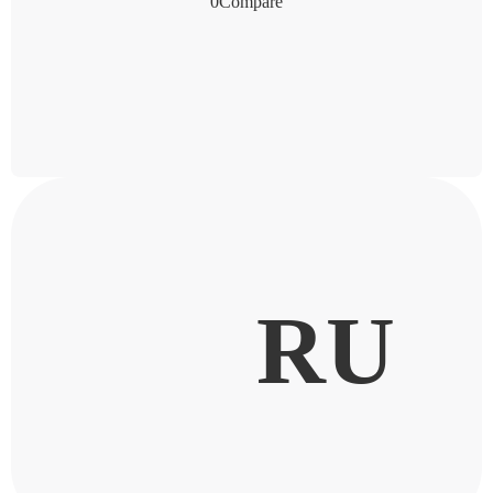
0
Compare
RU