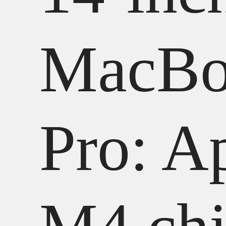
MacBo
Pro: A