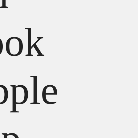
ok
pple