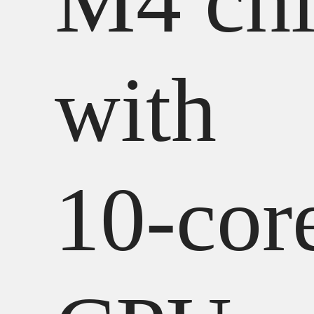
M4 ch
with
10‑cor