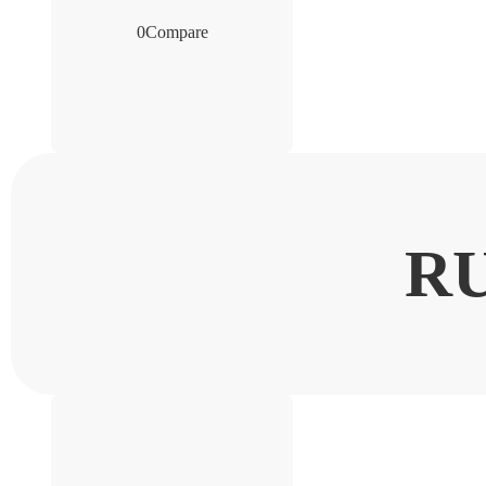
0
Compare
R