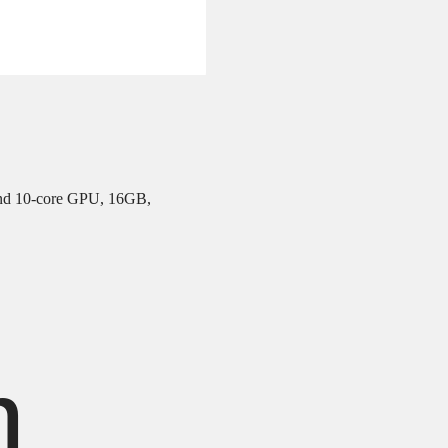
and 10‑core GPU, 16GB,
h