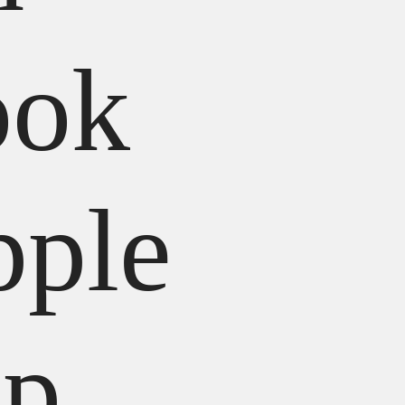
ok
pple
ip