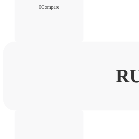
0
Compare
R