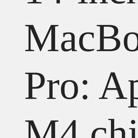
MacBo
Pro: A
M4 ch