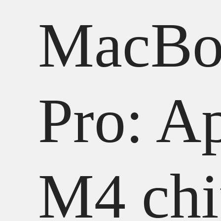
MacBo
Pro: A
M4 chi