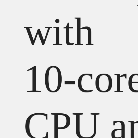
with
10‑cor
CPU a