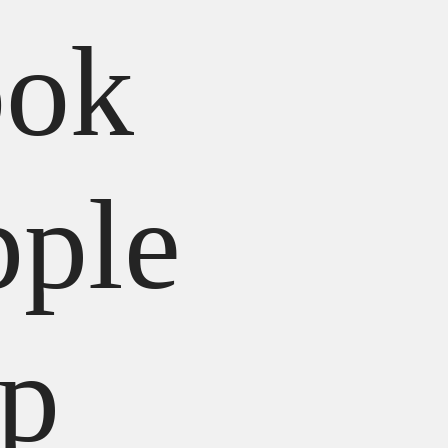
ok
pple
p