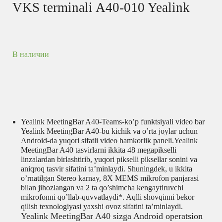
VKS terminali A40-010 Yealink
В наличии
Yealink MeetingBar A40-Teams-ko’p funktsiyali video bar
Yealink MeetingBar A40-bu kichik va o’rta joylar uchun
Android-da yuqori sifatli video hamkorlik paneli.Yealink
MeetingBar A40 tasvirlarni ikkita 48 megapikselli
linzalardan birlashtirib, yuqori pikselli piksellar sonini va
aniqroq tasvir sifatini ta’minlaydi. Shuningdek, u ikkita
o’rnatilgan Stereo karnay, 8X MEMS mikrofon panjarasi
bilan jihozlangan va 2 ta qo’shimcha kengaytiruvchi
mikrofonni qo’llab-quvvatlaydi*. Aqlli shovqinni bekor
qilish texnologiyasi yaxshi ovoz sifatini ta’minlaydi.
Yealink MeetingBar A40 sizga Android operatsion