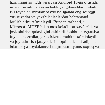
tizimining so’nggi versiyasi Android 13-ga o’tishga
imkon beradi va keyinchalik yangilanishlarni oladi.
Bu foydalanuvchilar paydo bo’lganda eng so’nggi
xususiyatlar va yaxshilanishlardan bahramand
bo’lishlarini ta’minlaydi. Bundan tashqari, u
Microsoft MDEP bilan mos keladi, bu xavfsizlik va
joylashtirish qulayligini oshiradi. Ushbu integratsiya
foydalanuvchilarga xavfsizroq muhitni ta’minlaydi
va joylashtirish jarayonlarini optimallashtiradi, shu
bilan birga foydalanuvchi tajribasini yumshoqroq va
xavfsizroq qiladi.
Videokonferentsaloqa
,
Videokonferentsaloqa
terminallari