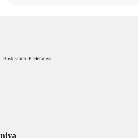
Bosh sahifa
IP telefoniya
oniya