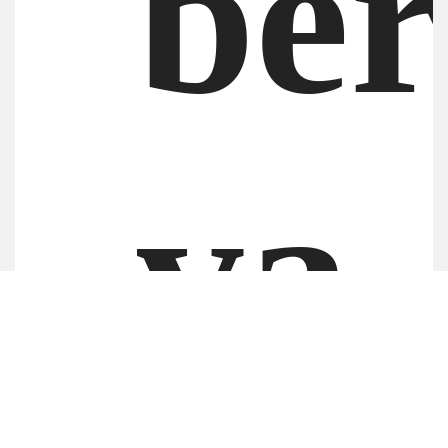
ber
va